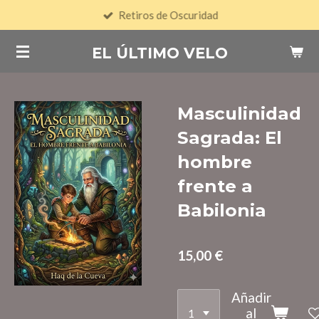
Retiros de Oscuridad
Ir
al
EL ÚLTIMO VELO
contenido
principal
Masculinidad
Sagrada: El
hombre
frente a
Babilonia
15,00 €
Añadir
al