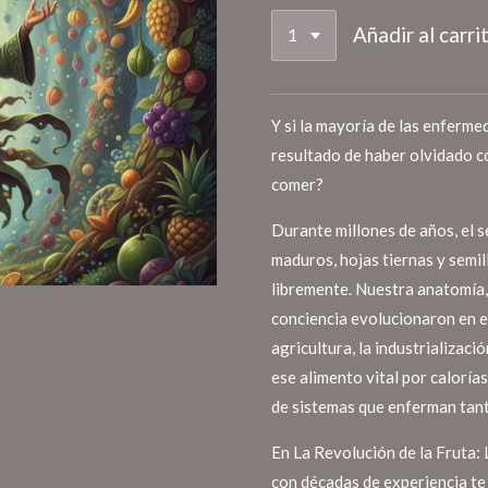
Añadir al carri
Y si la mayoría de las enferme
resultado de haber olvidado 
comer?
Durante millones de años, el 
maduros, hojas tiernas y semil
libremente. Nuestra anatomía,
conciencia evolucionaron en es
agricultura, la industrializac
ese alimento vital por caloría
de sistemas que enferman tan
En La Revolución de la Fruta: 
con décadas de experiencia te 