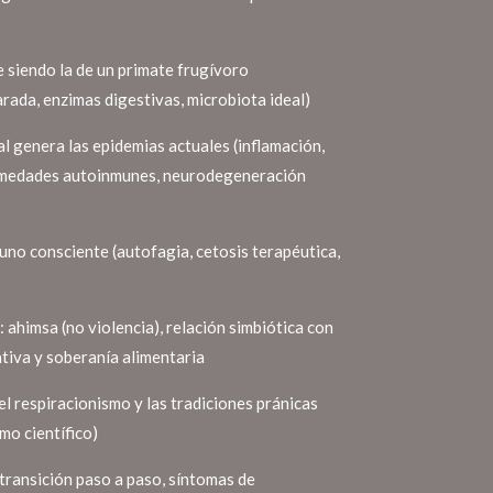
e siendo la de un primate frugívoro
ada, enzimas digestivas, microbiota ideal)
l genera las epidemias actuales (inflamación,
fermedades autoinmunes, neurodegeneración
uno consciente (autofagia, cetosis terapéutica,
: ahimsa (no violencia), relación simbiótica con
ativa y soberanía alimentaria
l respiracionismo y las tradiciones pránicas
mo científico)
transición paso a paso, síntomas de